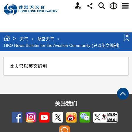
个
语
搜
分
选
人
言
寻
享
单
版
网
站
>
天气
>
航空天气
>
HKO News Bulletin for the Aviation Community (只以英文编制)
HKO
此页只以英文编制
News
Bulletin
for
the
关注我们
Aviation
Community
M5.0+
M6.0+
(只