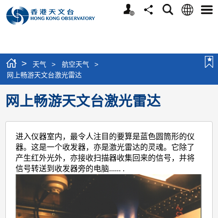
个
语
搜
分
选
人
言
寻
享
单
版
网
站
>
天气
>
航空天气
>
网上畅游天文台激光雷达
网上畅游天文台激光雷达
进入仪器室内，最令人注目的要算是蓝色圆筒形的仪
器。这是一个收发器，亦是激光雷达的灵魂。它除了
产生红外光外，亦接收扫描器收集回来的信号，并将
信号转送到收发器旁的电脑......
.