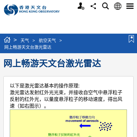
个
语
搜
分
选
人
言
寻
享
单
版
网
站
>
天气
>
航空天气
>
网上畅游天文台激光雷达
网上畅游天文台激光雷达
以下是激光雷达基本的操作原理:
激光雷达发射红外光光束，并接收自空气中悬浮粒子
反射的红外光，以量度悬浮粒子的移动速度，得出风
速（如右图示）。