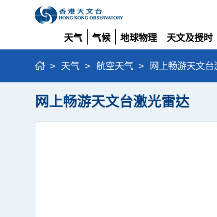
天气
气候
地球物理
天文及授时
展
展
展
展
开
开
开
开
>
天气
>
航空天气
>
网上畅游天文台
网上畅游天文台激光雷达