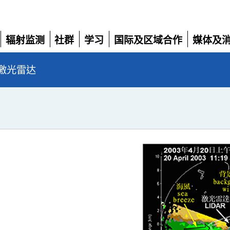
辐射监测
社群
学习
国际及区域合作
媒体及
展
展
展
展
展
开
开
开
开
开
激光雷达