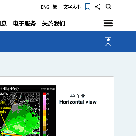
ENG
繁
文字大小
选
消息
电子服务
关於我们
单
展
展
开
开