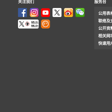
关注我们
服务台
公用表
联络及
M5.0+
M6.0+
公开资
相关网
快速用