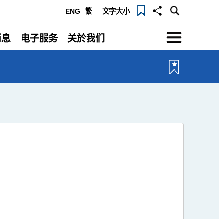
ENG
繁
文字大小
选
消息
电子服务
关於我们
单
展
展
开
开