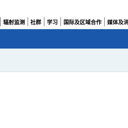
辐射监测
社群
学习
国际及区域合作
媒体及
展
展
展
展
展
开
开
开
开
开