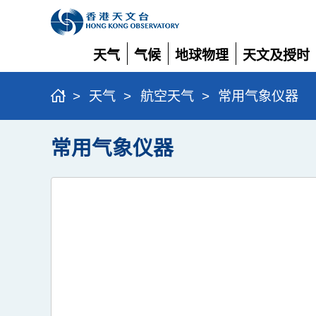
天气
气候
地球物理
天文及授时
展
展
展
展
开
开
开
开
>
天气
>
航空天气
>
常用气象仪器
常用气象仪器