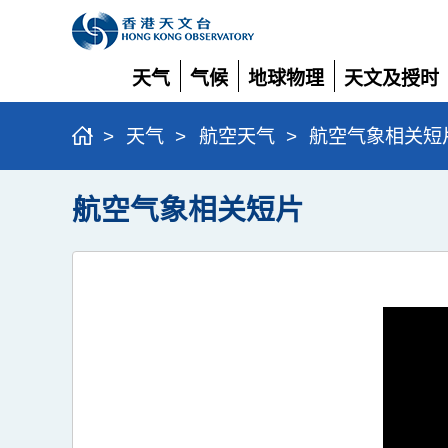
天气
气候
地球物理
天文及授时
展
展
展
展
开
开
开
开
>
天气
>
航空天气
>
航空气象相关短
航空气象相关短片