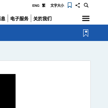
ENG
繁
文字大小
选
消息
电子服务
关於我们
单
展
展
开
开