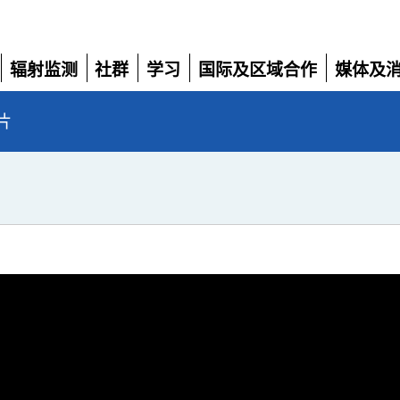
辐射监测
社群
学习
国际及区域合作
媒体及
展
展
展
展
展
开
开
开
开
开
片