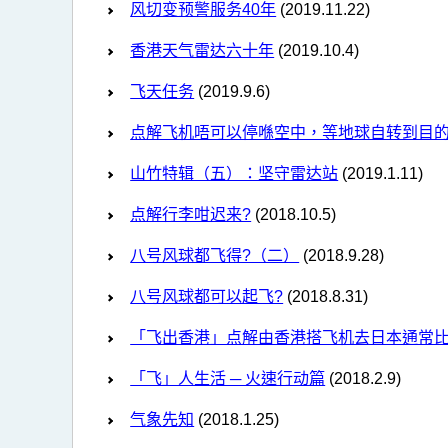
风切变预警服务40年
(2019.11.22)
香港天气雷达六十年
(2019.10.4)
飞天任务
(2019.9.6)
点解飞机唔可以停喺空中，等地球自转到目
山竹特辑（五）：坚守雷达站
(2019.1.11)
点解行李咁迟来?
(2018.10.5)
八号风球都飞得?（二）
(2018.9.28)
八号风球都可以起飞?
(2018.8.31)
「飞出香港」点解由香港搭飞机去日本通常比
「飞」人生活 ─ 火速行动篇
(2018.2.9)
气象先知
(2018.1.25)