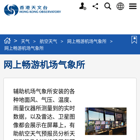
个
语
搜
分
选
人
言
寻
享
单
版
网
站
>
天气
>
航空天气
>
网上畅游机场气象所
>
网上畅游机场气象所
网上畅游机场气象所
辅助机场气象所安装的各
种地面风、气压、温度、
雨量仪器所测量到的实时
数据，以及雷达、卫星图
像都会展示在屏幕上，有
助航空天气预报员分析天