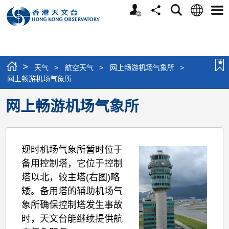
个
语
搜
分
选
人
言
寻
享
单
版
网
站
>
天气
>
航空天气
>
网上畅游机场气象所
>
网上畅游机场气象所
网上畅游机场气象所
现时机场气象所暂时位于
备用控制塔，它位于控制
塔以北，较主塔(右图)略
矮。备用塔的辅助机场气
象所确保控制塔发生事故
时，天文台能继续提供航