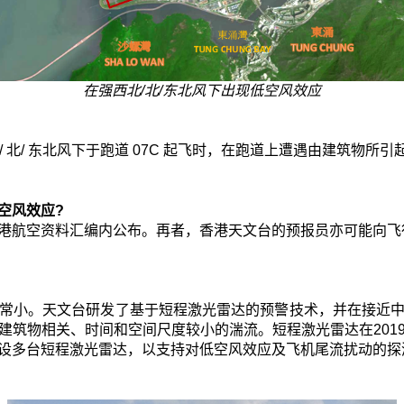
在强西北/北/东北风下出现低空风效应
 北/ 东北风下于跑道 07C 起飞时，在跑道上遭遇由建筑物所
空风效应?
港航空资料汇编内公布。再者，香港天文台的预报员亦可能向飞
常小。天文台研发了基于短程激光雷达的预警技术，并在接近
建筑物相关、时间和空间尺度较小的湍流。短程激光雷达在201
设多台短程激光雷达，以支持对低空风效应及飞机尾流扰动的探