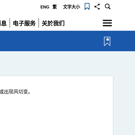
ENG
繁
文字大小
选
消息
电子服务
关於我们
单
展
展
开
开
或出现风切变。