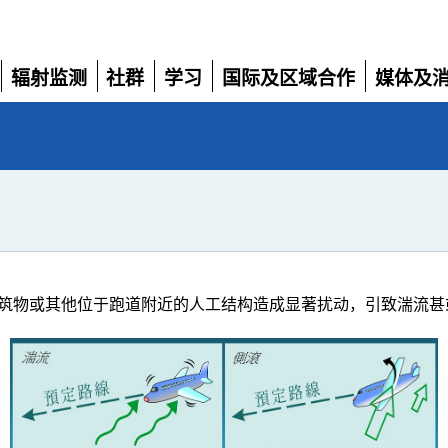
辐射监测
社群
学习
国际及区域合作
媒体及
展
展
展
展
展
开
开
开
开
开
筑物或其他位于跑道附近的人工结构造成显著扰动，引致湍流甚