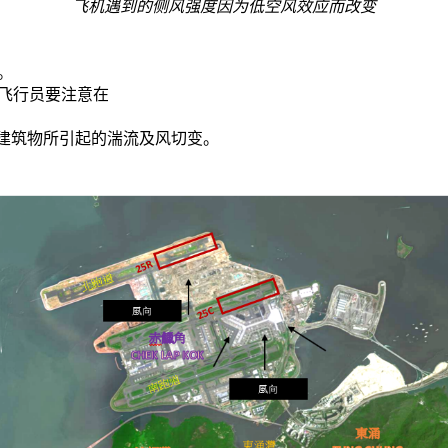
飞机遇到的侧风强度因为低空风效应而改变
。
飞行员要注意在
由建筑物所引起的湍流及风切变。