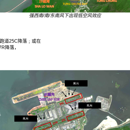
强西南/南/东南风下出现低空风效应
于跑道25C降落﹔或在
7R降落，