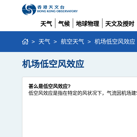
天气
气候
地球物理
天文及授时
展
展
展
展
开
开
开
开
>
天气
>
航空天气
>
机场低空风效应
机场低空风效应
甚么是低空风效应?
低空风效应是指在特定的风状况下，气流因机场建