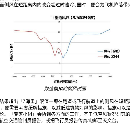
，而侧风在短距离内的改变超过时速7海里时，便会为飞机降落带
数值模拟的侧风剖面
结果超出「7海里」限值―即在跑道或飞行航道上的侧风在短距
果超出限值，便需要考虑缓解措施，以减低建筑物对风的影响。措施
论。「专家小组」会协调各方面的工作，基于低空风状况研究
航空交通管制员报告，或把飞行员报告传真/电邮至天文台。