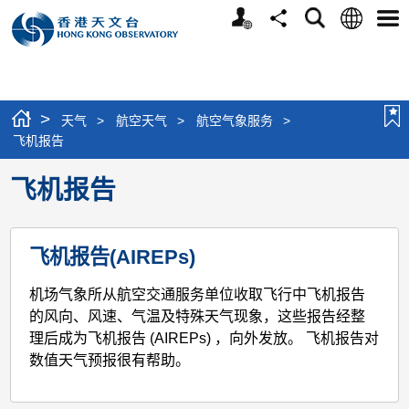
个
语
搜
分
选
人
言
寻
享
单
版
网
站
>
天气
>
航空天气
>
航空气象服务
>
飞机报告
飞机报告
飞机报告(AIREPs)
机场气象所从航空交通服务单位收取飞行中飞机报告
的风向、风速、气温及特殊天气现象，这些报告经整
理后成为飞机报告 (AIREPs) ，向外发放。 飞机报告对
数值天气预报很有帮助。