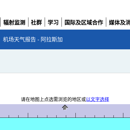
辐射监测
社群
学习
国际及区域合作
媒体及
展
展
展
展
展
开
开
开
开
开
机场天气报告 - 阿拉斯加
请在地图上点选需浏览的地区或
以文字选择