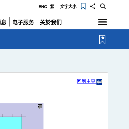
ENG
繁
文字大小
选
消息
电子服务
关於我们
单
展
展
开
开
回到主頁