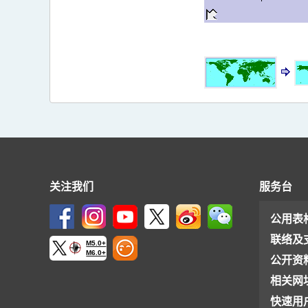
关注我们
服务台
公用表
联络及
M5.0+
M6.0+
公开资
相关网
快速用