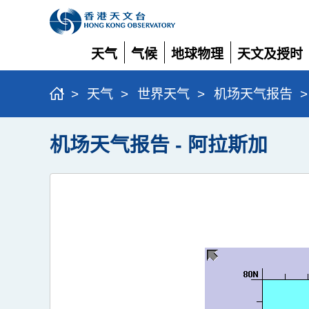
天气
气候
地球物理
天文及授时
展
展
展
展
开
开
开
开
>
天气
>
世界天气
>
机场天气报告
>
机场天气报告 - 阿拉斯加