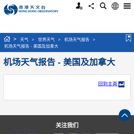
个
语
搜
分
选
人
言
寻
享
单
版
网
站
>
天气
>
世界天气
>
机场天气报告
>
机场天气报告 - 美国及加拿大
机场天气报告 - 美国及加拿大
回到主頁
关注我们