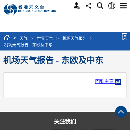
个
语
搜
分
选
人
言
寻
享
单
版
网
站
>
天气
>
世界天气
>
机场天气报告
>
机场天气报告 - 东欧及中东
机场天气报告 - 东欧及中东
回到主頁
关注我们