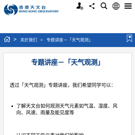
个
语
搜
分
选
人
言
寻
享
单
版
网
站
>
关於我们
>
专题讲座－「天气观测」
专
专题讲座－「天气观测」
题
讲
座
透过「天气观测」专题讲座，我们希望同学可以：
－
「天
了解天文台如何观测天气元素如气温、湿度、风
气
向、风速、雨量及能见度等
观
测」