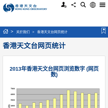
个
语
搜
分
选
人
言
寻
享
单
版
网
站
>
关於我们
>
香港天文台网页统计
香港天文台网页统计
2013年香港天文台网页浏览数字 (网页
数)