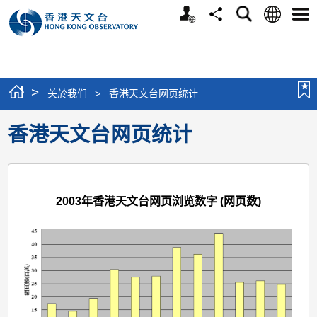
个
语
搜
分
选
人
言
寻
享
单
版
网
站
>
关於我们
>
香港天文台网页统计
香港天文台网页统计
2003年香港天文台网页浏览数字 (网页数)