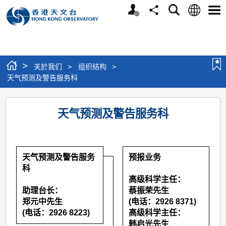
个
语
搜
分
选
人
言
寻
享
单
版
网
站
>
关於我们
>
组织结构
>
天气预测及警告服务科
天
天气预测及警告服务科
气
预
测
天气预测及警告服务
预报业务
及
科
警
高级科学主任：
助理台长：
蔡振荣先生
告
郑元中先生
(电话：2926 8371)
服
(电话：2926 8223)
高级科学主任：
韩启光先生