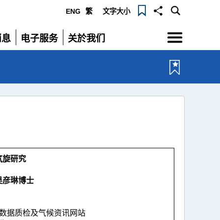
ENG
繁
文字大小
选
消息
电子服务
关於我们
单
展
展
开
开
气旋研究
吴彦琳博士
）
、数据质检及气候资讯网站