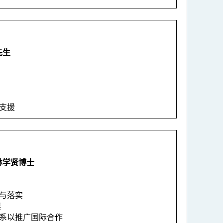
先生
）
政支援
林学贤博士
）
设与落实
展
联系以推广国际合作