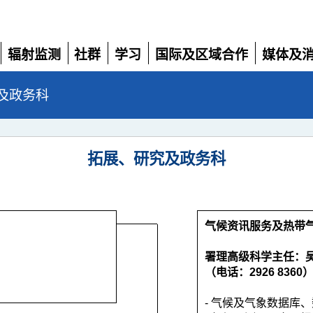
辐射监测
社群
学习
国际及区域合作
媒体及
展
展
展
展
展
开
开
开
开
开
及政务科
拓展、研究及政务科
气候资讯服务及热带
署理高级科学主任：
（电话：2926 8360
- 气候及气象数据库