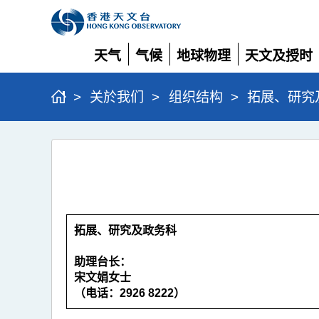
天气
气候
地球物理
天文及授时
展
展
展
展
开
开
开
开
>
关於我们
>
组织结构
>
拓展、研究
拓
展、
研
究
拓展、研究及政务科
及
政
助理台长：
务
宋文娟女士
（电话：2926 8222）
科