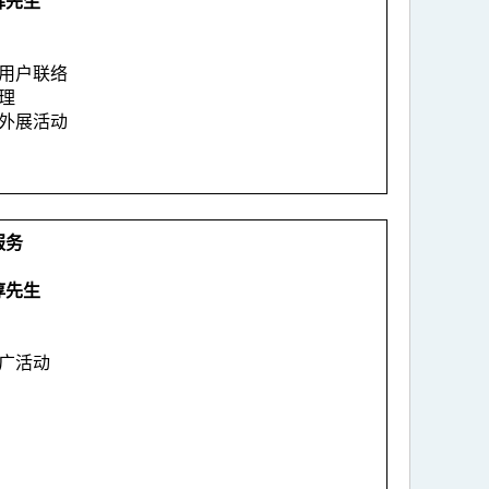
辉先生
）
报用户联络
管理
及外展活动
服务
淳先生
）
推广活动