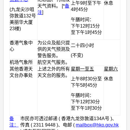
上午9时至下午
休息
天气资料。 [*
备
(九龙尖沙咀
4时45分
注
]
弥敦道132号
午膳时间：
美丽华大厦
下午12时15分
23楼)
至下午1时45分
香港气象中
为公众及船只提
二十四小时
心
供的天气预测及
(不变)
警告服务。
机场气象所
航空天气服务。
其他香港天
上述之外的所有
星期一至五
星期六
文台办事处
天文台的服务。
上午8时30分至
休息
下午5时45分
午膳时间：
下午12时30分
至下午1时30分
备
市民亦可透过邮递 ( 香港九龙弥敦道134A号 )、
注：
传真 ( 2311 9448 )、电邮 (
mailbox@hko.gov.hk