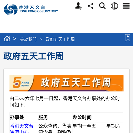
个
语
搜
分
选
人
言
寻
享
单
版
网
站
>
关於我们
>
政府五天工作周
政府五天工作周
由二○○六年七月一日起，香港天文台办事处的办公时
间如下：
办事处
服务
办公时间
香港天文台
公众查询，售卖
星期一至五
星期六
资源中心
纪念品、刊物及