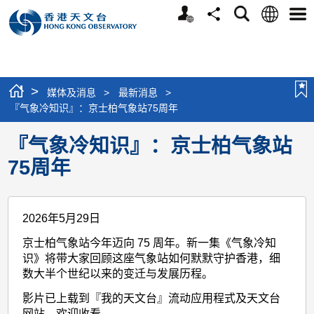
个
语
搜
分
选
人
言
寻
享
单
版
网
站
>
媒体及消息
>
最新消息
>
『气象冷知识』：京士柏气象站75周年
『气象冷知识』：京士柏气象站
75周年
2026年5月29日
京士柏气象站今年迈向 75 周年。新一集《气象冷知
识》将带大家回顾这座气象站如何默默守护香港，细
数大半个世纪以来的变迁与发展历程。
影片已上载到『我的天文台』流动应用程式及天文台
网站，欢迎收看。