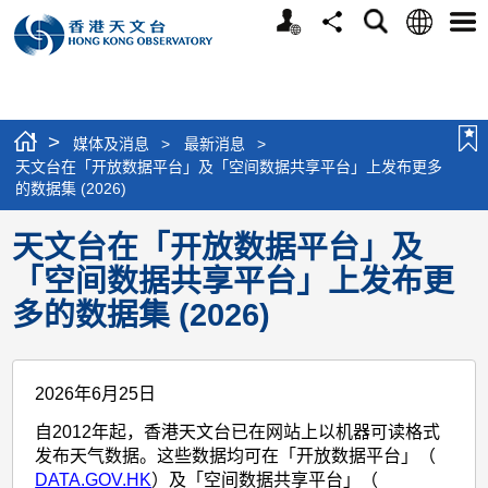
个
语
搜
分
选
人
言
寻
享
单
版
网
站
>
媒体及消息
>
最新消息
>
天文台在「开放数据平台」及「空间数据共享平台」上发布更多
的数据集 (2026)
天文台在「开放数据平台」及
「空间数据共享平台」上发布更
多的数据集 (2026)
2026年6月25日
自
2012
年起，香港天文台已在网站上以机器可读格式
发布天气数据。这些数据均可在「开放数据平台」（
DATA.GOV.HK
）及「空间数据共享平台」（