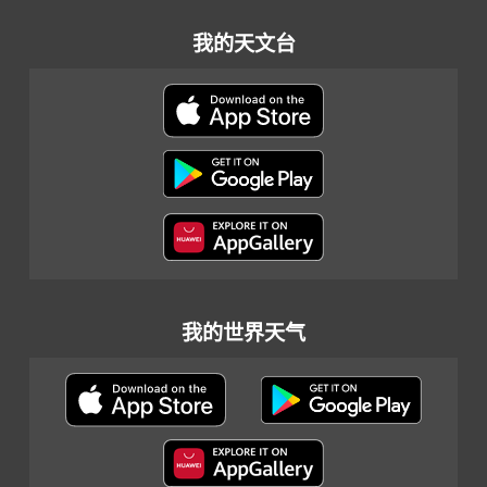
我的天文台
我的世界天气