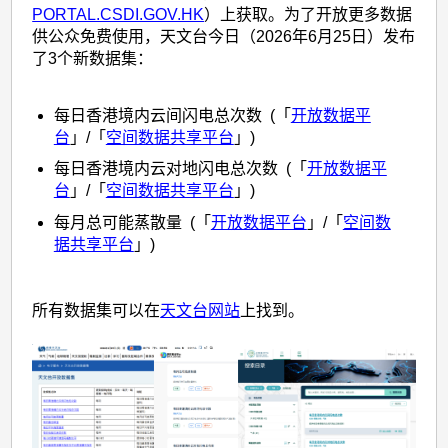
PORTAL.CSDI.GOV.HK
）上获取。为了开放更多数据
供公众免费使用，天文台今日（
2026
年
6
月25日）发布
了
3
个新数据集：
每日香港境内云间闪电总次数 (「
开放数据平
台
」/「
空间数据共享平台
」)
每日香港境内云对地闪电总次数 (「
开放数据平
台
」/「
空间数据共享平台
」)
每月总可能蒸散量 (「
开放数据平台
」/「
空间数
据共享平台
」)
所有数据集可以在
天文台网站
上找到。