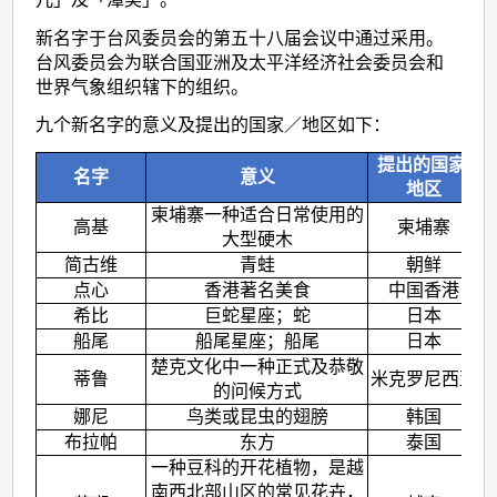
新名字于台风委员会的第五十八届会议中通过采用。
台风委员会为联合国亚洲及太平洋经济社会委员会和
世界气象组织辖下的组织。
九个新名字的意义及提出的国家／地区如下：
提出的国家/
名字
意义
地区
柬埔寨一种适合日常使用的
高基
柬埔寨
大型硬木
简古维
青蛙
朝鲜
点心
香港著名美食
中国香港
希比
巨蛇星座；蛇
日本
船尾
船尾星座；船尾
日本
楚克文化中一种正式及恭敬
蒂鲁
米克罗尼西亚
的问候方式
娜尼
鸟类或昆虫的翅膀
韩国
布拉帕
东方
泰国
一种豆科的开花植物，是越
南西北部山区的常见花卉，