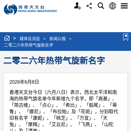
个
语
搜
分
选
人
言
寻
享
单
版
网
站
>
媒体及消息
>
新闻公报
>
二零二六年热带气旋新名字
二零二六年热带气旋新名字
2026年6月8日
香港天文台今日（六月八日）表示，西北太平洋和南
海的热带气旋名单今年新增九个名字，即「高基」、
「简古维」、「点心」、「希比」、「船尾」、「蒂
鲁」、 「娜尼」、「布拉帕」及「花斑」，分别取代
旧有名字「康妮」、「桃芝」、「万宜」、「天
兔」、「摩羯」、「艾云尼」、 「飞燕」、「山陀
儿」及「潭美」。