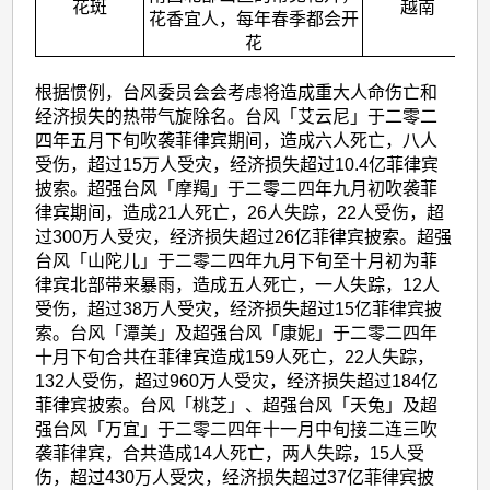
花斑
越南
花香宜人，每年春季都会开
花
根据惯例，台风委员会会考虑将造成重大人命伤亡和
经济损失的热带气旋除名。台风「艾云尼」于二零二
四年五月下旬吹袭菲律宾期间，造成六人死亡，八人
受伤，超过15万人受灾，经济损失超过10.4亿菲律宾
披索。超强台风「摩羯」于二零二四年九月初吹袭菲
律宾期间，造成21人死亡，26人失踪，22人受伤，超
过300万人受灾，经济损失超过26亿菲律宾披索。超强
台风「山陀儿」于二零二四年九月下旬至十月初为菲
律宾北部带来暴雨，造成五人死亡，一人失踪，12人
受伤，超过38万人受灾，经济损失超过15亿菲律宾披
索。台风「潭美」及超强台风「康妮」于二零二四年
十月下旬合共在菲律宾造成159人死亡，22人失踪，
132人受伤，超过960万人受灾，经济损失超过184亿
菲律宾披索。台风「桃芝」、超强台风「天兔」及超
强台风「万宜」于二零二四年十一月中旬接二连三吹
袭菲律宾，合共造成14人死亡，两人失踪，15人受
伤，超过430万人受灾，经济损失超过37亿菲律宾披