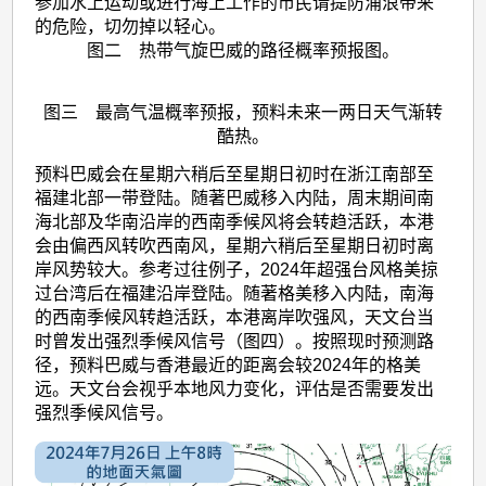
参加水上运动或进行海上工作的市民请提防涌浪带来
的危险，切勿掉以轻心。
图二 热带气旋巴威的路径概率预报图。
图三 最高气温概率预报，预料未来一两日天气渐转
酷热。
预料巴威会在星期六稍后至星期日初时在浙江南部至
福建北部一带登陆。随著巴威移入内陆，周末期间南
海北部及华南沿岸的西南季候风将会转趋活跃，本港
会由偏西风转吹西南风，星期六稍后至星期日初时离
岸风势较大。参考过往例子，2024年超强台风格美掠
过台湾后在福建沿岸登陆。随著格美移入内陆，南海
的西南季候风转趋活跃，本港离岸吹强风，天文台当
时曾发出强烈季候风信号（图四）。按照现时预测路
径，预料巴威与香港最近的距离会较2024年的格美
远。天文台会视乎本地风力变化，
评估是否需要
发出
强烈季候风信号。