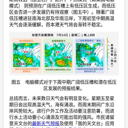
模式） 则预测在广阔低压槽上有低压区生成，
而低压
区会
否
进一步
发展仍有待观察（图五中）。
随著广阔
低压槽进驻南海北部及华南沿岸，下周初至中期高温
天气会逐渐缓解，而本港天气将会渐转不稳定。
图五 电脑模式对于下周中期广阔低压槽和潜在低压
区发展的预报结果。
总括而言，未来数日天气会有明显变化。星期五至星
期日会出现高温天气，海有涌浪。而周末期间广东沿
岸风势较大。进行户外工作及活动要注意防暑，而进
行水上活动要小心涌浪及可能出现的强风。市民请留
意天文台的
最新天气预报
及使用「我的天文台」应用