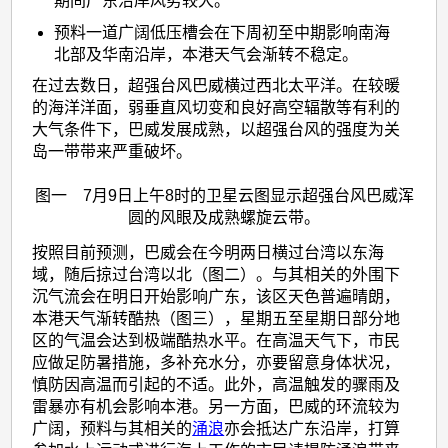
期间广东沿岸风势较大。
预料一道广阔低压槽会在下周初至中期影响南海
北部及华南沿岸，本港天气会渐转不稳定。
在过去数日，超强台风巴威横过西北太平洋。在较暖
的海洋洋面，弱垂直风切变和良好高空辐散等有利的
大气条件下，巴威发展成熟，以超强台风的强度为关
岛一带带来严重破坏。
图一
7
月
9
日上午
8
时的卫星云图显示超强台风巴威浑
圆的风眼及成熟螺旋云带。
按照目前预测，巴威会在今明两日横过台湾以东海
域，随后掠过台湾以北（图二）。与其相关的外围下
沉气流会在明日开始影响广东，该区天色普遍晴朗，
本港天气渐转酷热（图三），星期五至星期日部分地
区的气温会达到极端酷热水平。在高温天气下，市民
应做足防暑措施，多补充水分，亦要留意身体状况，
慎防因高温而引起的不适。此外，高温触发的骤雨及
雷暴亦有机会影响本港。另一方面，巴威的环流较为
广阔，预料与其相关的
涌浪
亦会抵达广东沿岸，打算