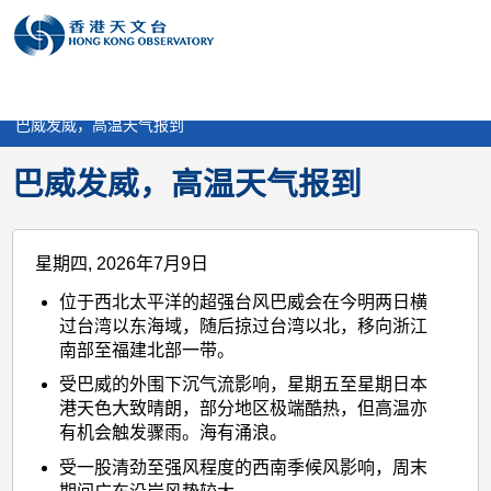
个
分
搜
语
选
人
享
寻
言
单
版
>
媒体及消息
>
天气随笔
>
网
巴威发威，高温天气报到
站
巴威发威，高温天气报到
星期四, 2026年7月9日
位于西北太平洋的超强台风巴威会在今明两日横
过台湾以东海域，随后掠过台湾以北，移向浙江
南部至福建北部一带。
受巴威的外围下沉气流影响，星期五至星期日本
港天色大致晴朗，部分地区极端酷热，但高温亦
有机会触发骤雨。海有涌浪。
受一股清劲至强风程度的西南季候风影响，周末