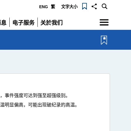
ENG
繁
文字大小
选
消息
电子服务
关於我们
单
展
展
开
开
初，事件强度可达到强至超强级别。
气温明显偏高，可能出现破纪录的高温。