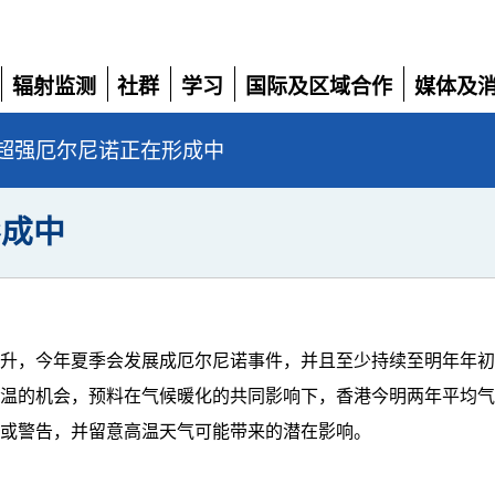
辐射监测
社群
学习
国际及区域合作
媒体及
展
展
展
展
展
开
开
开
开
开
超强厄尔尼诺正在形成中
形成中
上升，今年夏季会发展成厄尔尼诺事件，并且至少持续至明年年
高温的机会，预料在气候暖化的共同影响下，香港今明两年平均
示或警告，并留意高温天气可能带来的潜在影响。