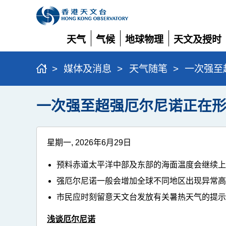
天气
气候
地球物理
天文及授时
展
展
展
展
开
开
开
开
>
媒体及消息
>
天气随笔
>
一次强至
一次强至超强厄尔尼诺正在
星期一, 2026年6月29日
预料赤道太平洋中部及东部的海面温度会继续
强厄尔尼诺一般会增加全球不同地区出现异常
市民应时刻留意天文台发放有关暑热天气的提
浅谈厄尔尼诺