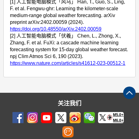
[1] 人工智能电脑模式「风乌」 Han, T., Guo, S., Ling,
F. et al. Fengwu-ghr: Learning the kilometer-scale
medium-range global weather forecasting. arXiv
preprint arXiv:2402.00059 (2024).
https://doi.org/10.48550/arXiv.2402.00059
[2] 人工智能电脑模式「伏羲」 Chen, L., Zhong, X.,
Zhang, F. et al. FuXi: a cascade machine learning
forecasting system for 15-day global weather forecast.
npj Clim Atmos Sci 6, 190 (2023).
https://www.nature.com/articles/s41612-023-00512-1
关注我们
M5.0+
M6.0+