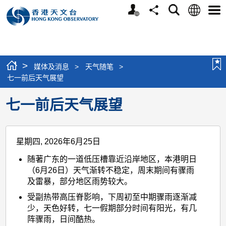
个
语
搜
分
选
人
言
寻
享
单
版
网
站
>
媒体及消息
>
天气随笔
>
七一前后天气展望
七一前后天气展望
星期四, 2026年6月25日
随著广东的一道低压槽靠近沿岸地区，本港明日
（6月26日）天气渐转不稳定，周末期间有骤雨
及雷暴，部分地区雨势较大。
受副热带高压脊影响，下周初至中期骤雨逐渐减
少，天色好转，七一假期部分时间有阳光，有几
阵骤雨，日间酷热。