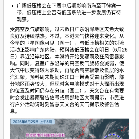
广阔低压槽会在下周中后期影响南海至菲律宾一
带，低压槽上会否有低压系统进一步发展仍有待
观察。
受高空反气旋影响，过去数日广东沿岸地区天色大致
良好及持续酷热。不过，本港天气快将迎来变化。从
今早的卫星图像可见（图一），与低压槽相关的对流
活动正影响广东内陆，预料该低压槽会在明日（6月26
日）靠近沿岸地区，本港将开始受骤雨及狂风雷暴影
响。同时，复盖广东沿岸的高空反气旋将会减弱，使
大气中层变得较为波动，再配合高空辐散及低层的水
汽汇聚，预料周末期间珠江口一带会受雷雨影响，部
分地区雨势较大，但现时各电脑模式对于大骤雨出现
的位置及时间仍存在分歧（图二）。天文台在有需要
时会发出暴雨警告信号或局部地区大雨提示，市民进
行户外活动请时刻留意天文台的天气提示及警告信
息。