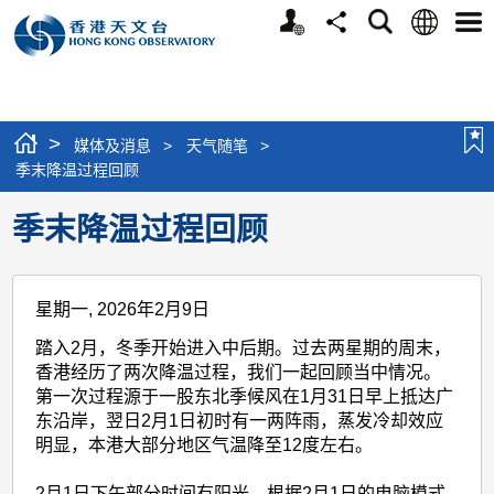
个
语
搜
分
选
人
言
寻
享
单
版
网
站
>
媒体及消息
>
天气随笔
>
季末降温过程回顾
季末降温过程回顾
星期一, 2026年2月9日
踏入2月，冬季开始进入中后期。过去两星期的周末，
香港经历了两次降温过程，我们一起回顾当中情况。
第一次过程源于一股东北季候风在1月31日早上抵达广
东沿岸，翌日2月1日初时有一两阵雨，蒸发冷却效应
明显，本港大部分地区气温降至12度左右。
2月1日下午部分时间有阳光。根据2月1日的电脑模式