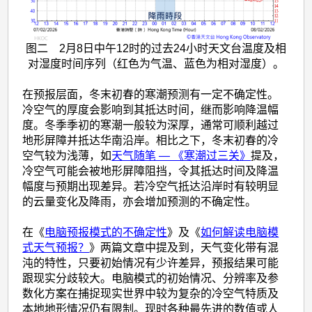
图二 2月8日中午12时的过去24小时天文台温度及相
对湿度时间序列（红色为气温、蓝色为相对湿度）。
在预报层面，冬末初春的寒潮预测有一定不确定性。
冷空气的厚度会影响到其抵达时间，继而影响降温幅
度。冬季季初的寒潮一般较为深厚，通常可顺利越过
地形屏障并抵达华南沿岸。相比之下，冬末初春的冷
空气较为浅薄，如
天气随笔 — 《寒潮过三关》
提及，
冷空气可能会被地形屏障阻挡，令其抵达时间及降温
幅度与预期出现差异。若冷空气抵达沿岸时有较明显
的云量变化及降雨，亦会增加预测的不确定性。
在《
电脑预报模式的不确定性
》及《
如何解读电脑模
式天气预报？
》两篇文章中提及到，天气变化带有混
沌的特性，只要初始情况有少许差异，预报结果可能
跟现实分歧较大。电脑模式的初始情况、分辨率及参
数化方案在捕捉现实世界中较为复杂的冷空气特质及
本地地形情况仍有限制。现时各种最先进的数值或人