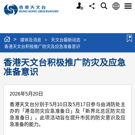
个
语
搜
分
选
人
言
寻
享
单
版
网
站
>
媒体及消息
>
天文台最新动态
>
香港天文台积极推广防灾及应急准备意识
香港天文台积极推广防灾及应急
准备意识
2026年5月20日
香港天文台分别于5月10日及5月17日参与由消防处主
办的「港岛防灾应急准备日」及「新界北总区防灾应
急准备日」。此项活动旨在提升市民的防灾意识及应
急准备的能力。