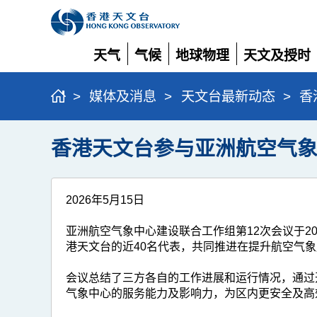
天气
气候
地球物理
天文及授时
展
展
展
展
开
开
开
开
>
媒体及消息
>
天文台最新动态
>
香
香港天文台参与亚洲航空气
2026年5月15日
亚洲航空气象中心建设联合工作组第12次会议于2
港天文台的近40名代表，共同推进在提升航空气
会议总结了三方各自的工作进展和运行情况，通过
气象中心的服务能力及影响力，为区内更安全及高