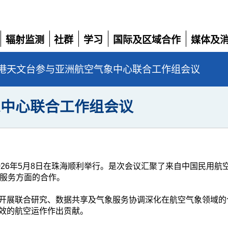
辐射监测
社群
学习
国际及区域合作
媒体及
展
展
展
展
展
开
开
开
开
开
港天文台参与亚洲航空气象中心联合工作组会议
象中心联合工作组会议
026年5月8日在珠海顺利举行。是次会议汇聚了来自中国民用
象服务方面的合作。
开展联合研究、数据共享及气象服务协调深化在航空气象领域的
效的航空运作作出贡献。