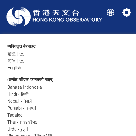
व्यक्तिकृत वेबसाइट
繁體中文
简体中文
English
(छनौट गरिएका जानकारी मात्र)
Bahasa Indonesia
वर्तमान मौसम
Hindi - हिन्दी
Nepali - नेपाली
Punjabi - ਪੰਜਾਬੀ
Tagalog
-
°C
Thai - ภาษาไทย
Urdu - اردو
Vietnamese - Tiếng Việt